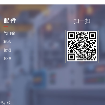
配 件
扫一扫
平
气门嘴
轴承
轮辐
其他
雷迅在线