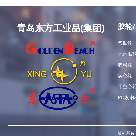
胶轮/
青岛东方工业品(集团)
气胎轮
无内胎
胶粉轮
实心轮
半空心
PU发泡
版权所有: