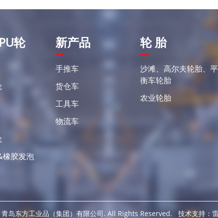
PU轮
新产品
轮 胎
手推车
沙滩、高尔夫轮胎、
衡车轮胎
轮
货仓车
农业轮胎
工具车
物流车
轮
&橡胶发泡
 青岛东方工业品（集团）有限公司. All Rights Reserved. 技术支持：