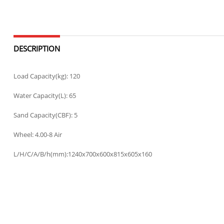
DESCRIPTION
Load Capacity(kg): 120
Water Capacity(L): 65
Sand Capacity(CBF): 5
Wheel: 4.00-8 Air
L/H/C/A/B/h(mm):1240x700x600x815x605x160