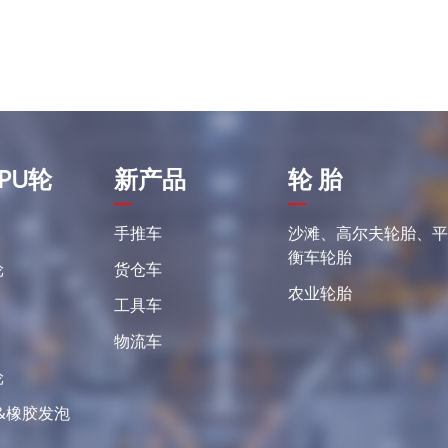
PU轮
新产品
轮 胎
手推车
沙滩、高尔夫轮胎、
衡车轮胎
轮
货仓车
农业轮胎
工具车
物流车
轮
&橡胶发泡