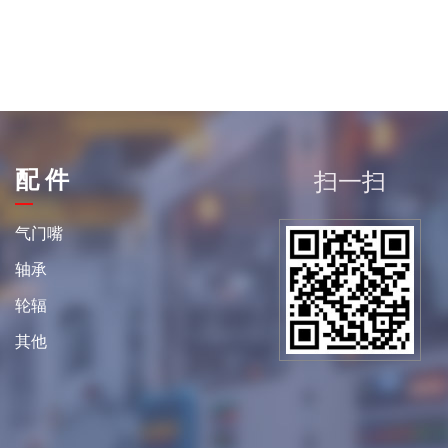
配 件
扫一扫
平
气门嘴
轴承
轮辐
其他