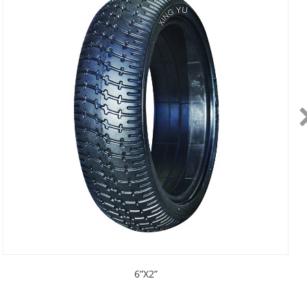
6”X2”