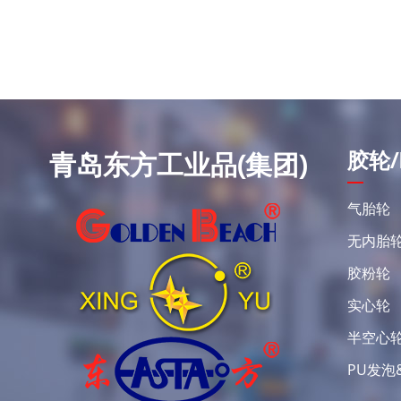
胶轮/
青岛东方工业品(集团)
气胎轮
无内胎
胶粉轮
实心轮
半空心
PU发泡