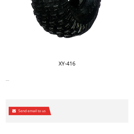
XY-416
...
Send email to us