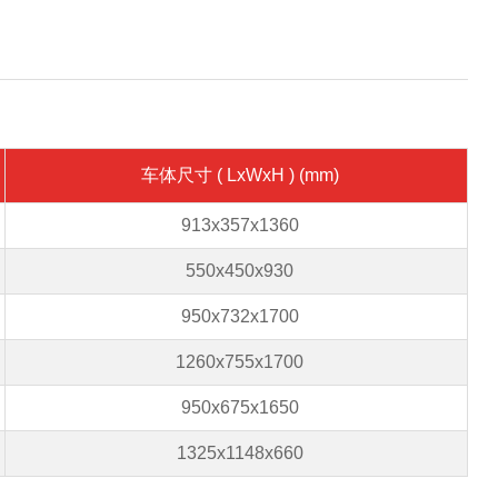
车体尺寸
( LxWxH ) (mm)
913x357x1360
550x450x930
950x732x1700
1260x755x1700
950x675x1650
1325x1148x660