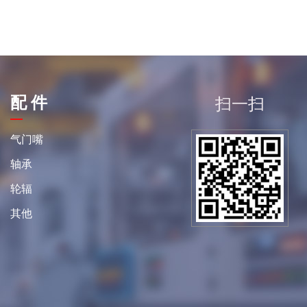
配 件
扫一扫
平
气门嘴
轴承
轮辐
其他