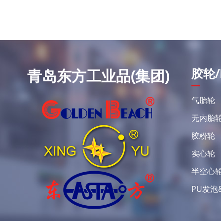
胶轮/
青岛东方工业品(集团)
气胎轮
无内胎
胶粉轮
实心轮
半空心
PU发泡