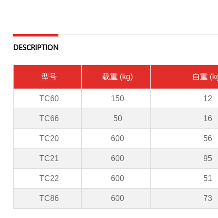
DESCRIPTION
型号
载重
(kg)
自重
(k
TC60
150
12
TC66
50
16
TC20
600
56
TC21
600
95
TC22
600
51
TC86
600
73