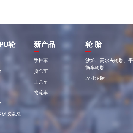
PU轮
新产品
轮 胎
手推车
沙滩、高尔夫轮胎、
衡车轮胎
轮
货仓车
农业轮胎
工具车
物流车
轮
&橡胶发泡