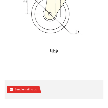
脚轮
...
Send email to us