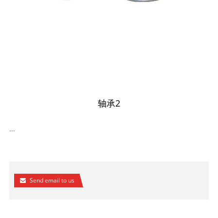
轴承2
...
Send email to us