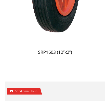
SRP1603 (10”x2”)
...
Send email to us