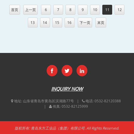
首页
上一页
6
7
8
9
10
11
12
13
14
15
16
下一页
末页
INQUIRY NOW
地址:
山东省青岛市黄岛区滨湖路77号
电话:
0532-82120388
传真:
0532-82125999
版权所有: 青岛东方工业品（集团）有限公司. All Rights Reserved.