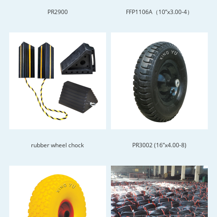
PR2900
FFP1106A（10”x3.00-4）
rubber wheel chock
PR3002 (16”x4.00-8)