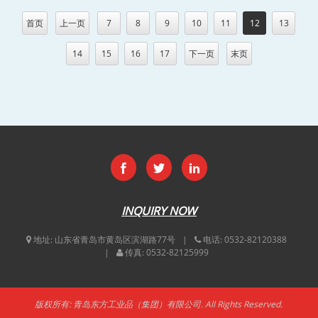
首页
上一页
7
8
9
10
11
12
13
14
15
16
17
下一页
末页
INQUIRY NOW
地址:
山东省青岛市黄岛区滨湖路77号
电话:
0532-82120388
传真:
0532-82125999
版权所有: 青岛东方工业品（集团）有限公司. All Rights Reserved.