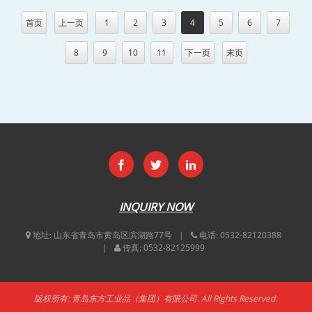
首页
上一页
1
2
3
4
5
6
7
8
9
10
11
下一页
末页
INQUIRY NOW
地址:
山东省青岛市黄岛区滨湖路77号
电话:
0532-82120388
传真:
0532-82125999
版权所有: 青岛东方工业品（集团）有限公司. All Rights Reserved.