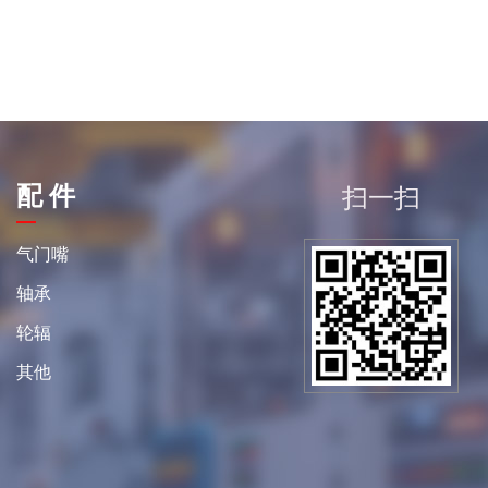
配 件
扫一扫
平
气门嘴
轴承
轮辐
其他