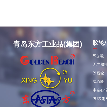
胶轮/
青岛东方工业品(集团)
气胎轮
无内胎
胶粉轮
实心轮
半空心
PU发泡