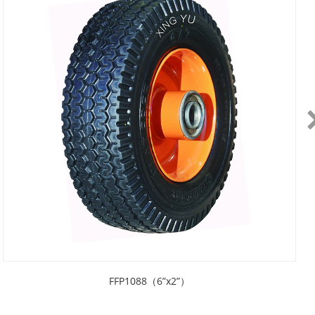
FFP1088（6”x2”）