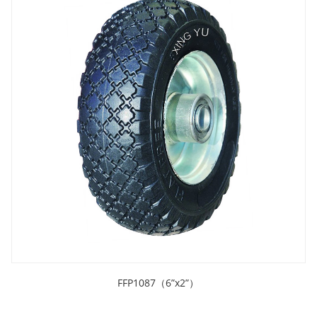
FFP1087（6”x2”）