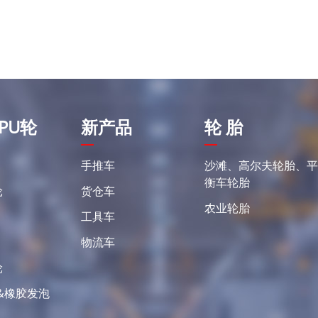
PU轮
新产品
轮 胎
手推车
沙滩、高尔夫轮胎、
衡车轮胎
轮
货仓车
农业轮胎
工具车
物流车
轮
&橡胶发泡