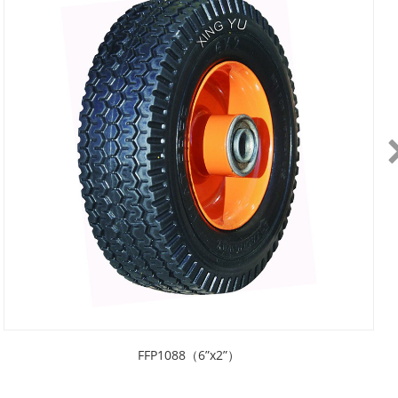
FFP1088（6”x2”）