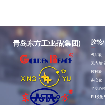
胶轮/
青岛东方工业品(集团)
气胎轮
无内胎
胶粉轮
实心轮
半空心
PU发泡