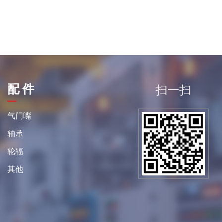
配 件
扫一扫
平
气门嘴
轴承
轮辐
其他