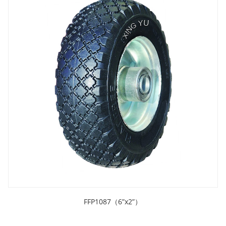
FFP1087（6”x2”）