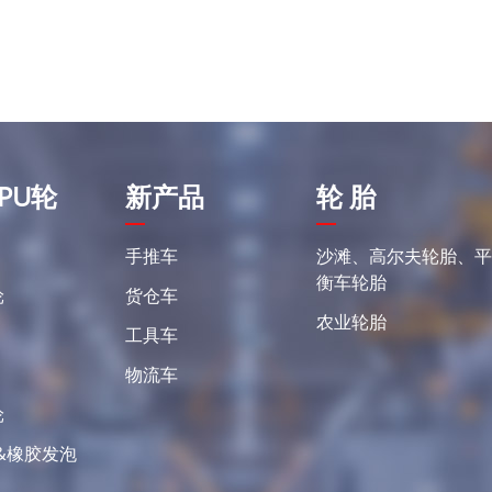
PU轮
新产品
轮 胎
手推车
沙滩、高尔夫轮胎、
衡车轮胎
轮
货仓车
农业轮胎
工具车
物流车
轮
&橡胶发泡