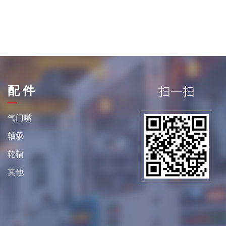
配 件
扫一扫
平
气门嘴
轴承
轮辐
其他