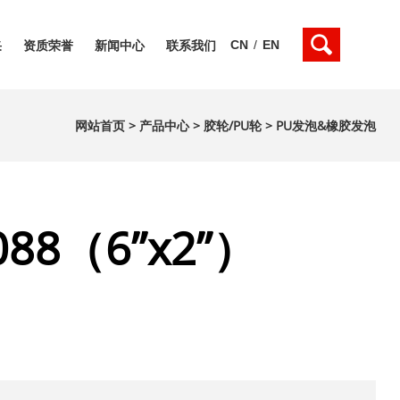
CN
/
EN
采
资质荣誉
新闻中心
联系我们
网站首页
>
产品中心
>
胶轮/PU轮
>
PU发泡&橡胶发泡
088（6”x2”）