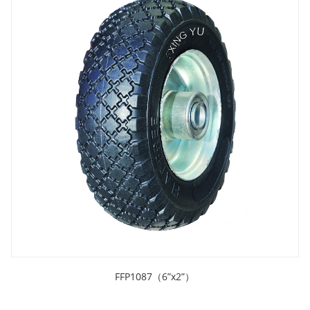
FFP1087（6”x2”）