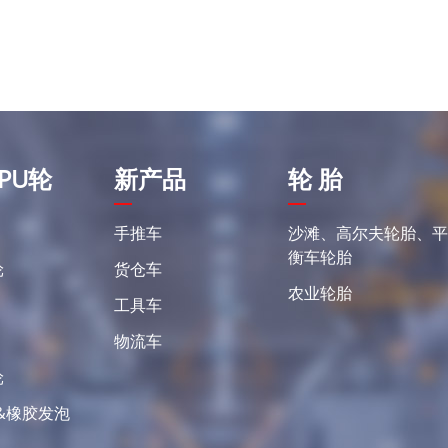
PU轮
新产品
轮 胎
手推车
沙滩、高尔夫轮胎、
衡车轮胎
轮
货仓车
农业轮胎
工具车
物流车
轮
&橡胶发泡