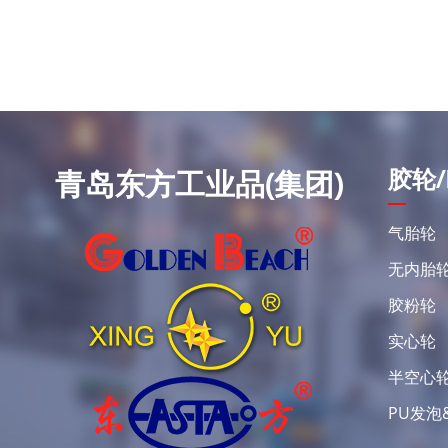
胶轮/
青岛东方工业品(集团)
气胎轮
无内胎
胶粉轮
实心轮
半空心
PU发泡