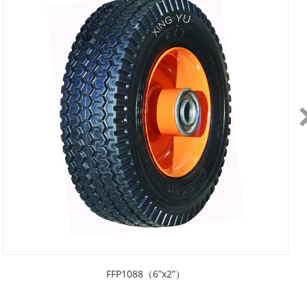
FFP1088（6”x2”）