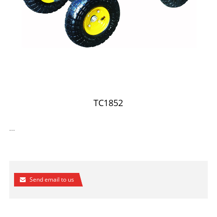
TC1852
...
Send email to us