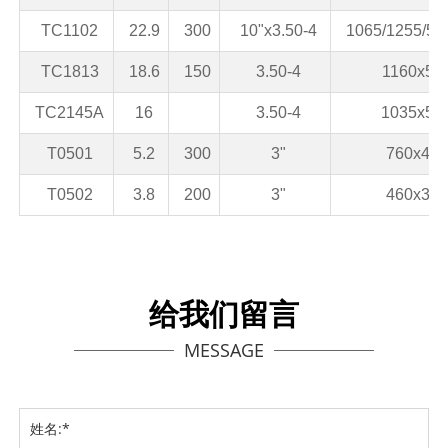
TC1102
22.9
300
10"x3.50-4
1065/1255/52
TC1813
18.6
150
3.50-4
1160x56
TC2145A
16
3.50-4
1035x52
T0501
5.2
300
3"
760x460
T0502
3.8
200
3"
460x310
给我们留言
MESSAGE