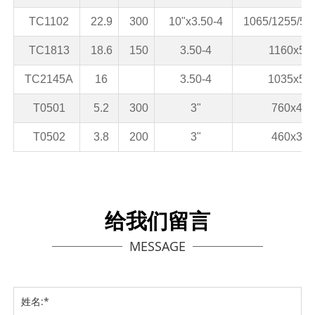
TC1102
22.9
300
10"x3.50-4
1065/1255/52
TC1813
18.6
150
3.50-4
1160x56
TC2145A
16
3.50-4
1035x52
T0501
5.2
300
3"
760x460
T0502
3.8
200
3"
460x310
给我们留言
MESSAGE