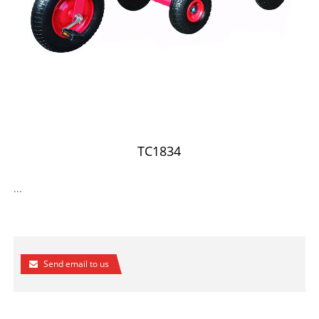
TC1834
...
Send email to us