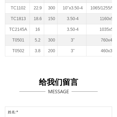
TC1102
22.9
300
10"x3.50-4
1065/1255/52
TC1813
18.6
150
3.50-4
1160x56
TC2145A
16
3.50-4
1035x52
T0501
5.2
300
3"
760x460
T0502
3.8
200
3"
460x310
给我们留言
MESSAGE