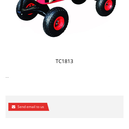
TC1813
...
Send email to us