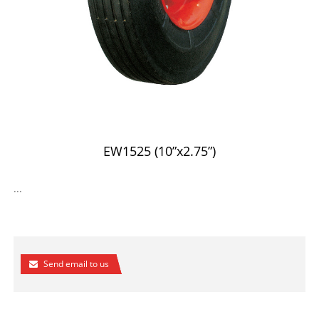
EW1525 (10”x2.75”)
...
Send email to us