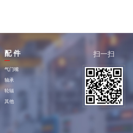
配 件
扫一扫
平
气门嘴
轴承
轮辐
其他