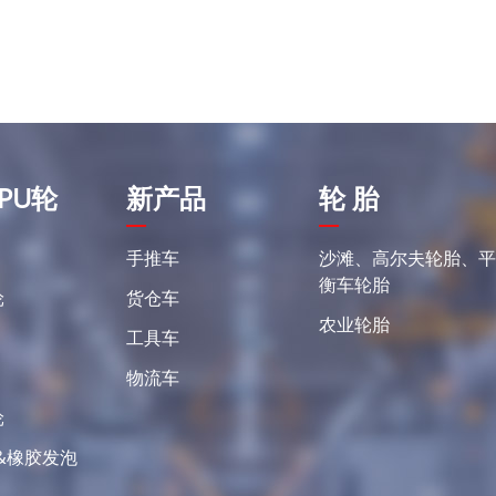
PU轮
新产品
轮 胎
手推车
沙滩、高尔夫轮胎、
衡车轮胎
轮
货仓车
农业轮胎
工具车
物流车
轮
&橡胶发泡