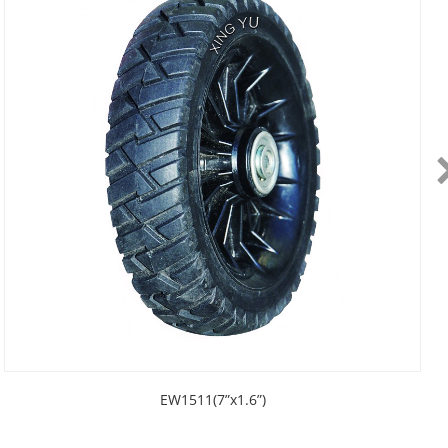
EW1511(7”x1.6”)