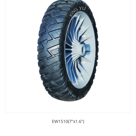
EW1510(7”x1.6”)