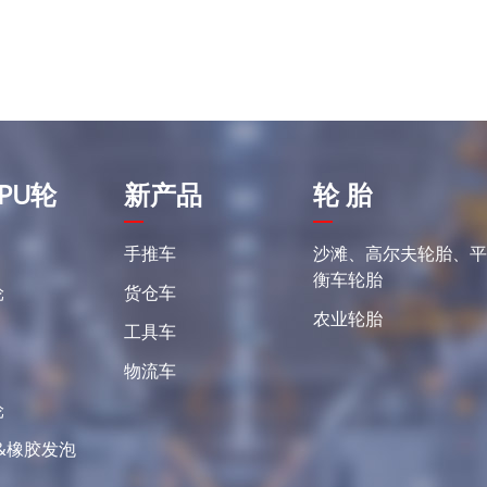
PU轮
新产品
轮 胎
手推车
沙滩、高尔夫轮胎、
衡车轮胎
轮
货仓车
农业轮胎
工具车
物流车
轮
&橡胶发泡