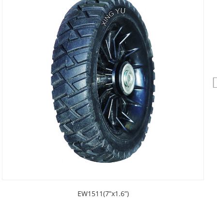
EW1511(7”x1.6”)