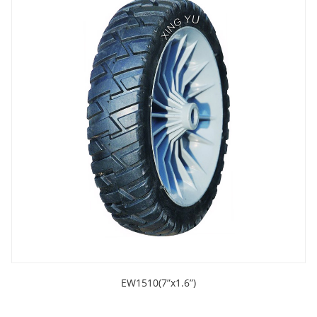
EW1510(7”x1.6”)