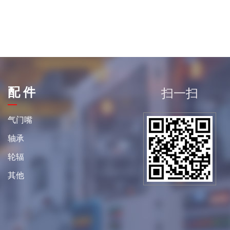
配 件
扫一扫
平
气门嘴
轴承
轮辐
其他