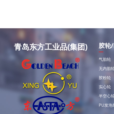
胶轮/
青岛东方工业品(集团)
气胎轮
无内胎
胶粉轮
实心轮
半空心
PU发泡