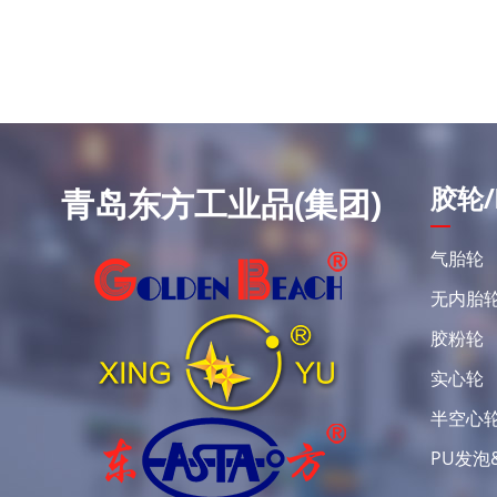
胶轮/
青岛东方工业品(集团)
气胎轮
无内胎
胶粉轮
实心轮
半空心
PU发泡