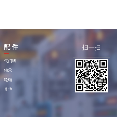
配 件
扫一扫
平
气门嘴
轴承
轮辐
其他