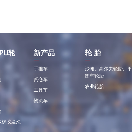
PU轮
新产品
轮 胎
手推车
沙滩、高尔夫轮胎、
衡车轮胎
轮
货仓车
农业轮胎
工具车
物流车
轮
&橡胶发泡