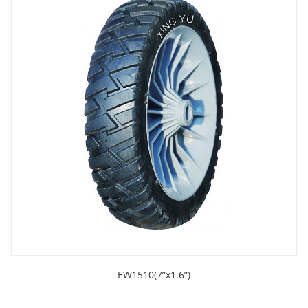
EW1510(7”x1.6”)