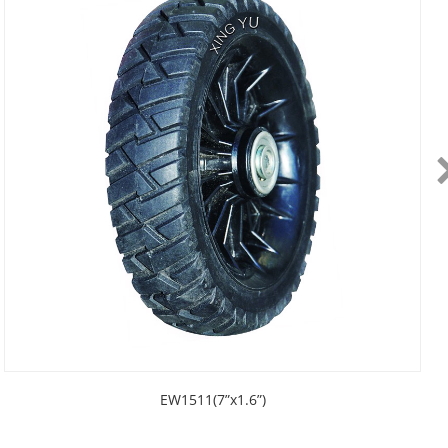
EW1511(7”x1.6”)