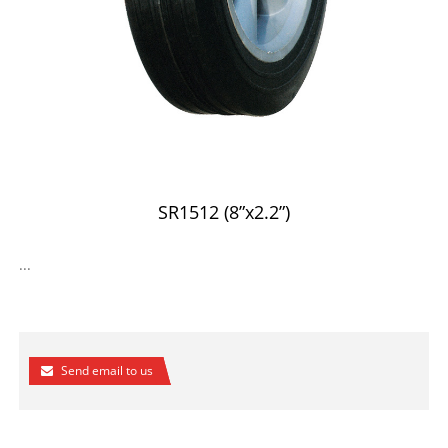
SR1512 (8”x2.2”)
...
Send email to us