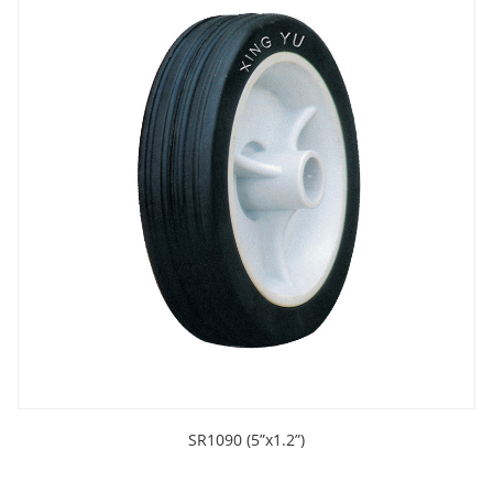
SR1090 (5”x1.2”)