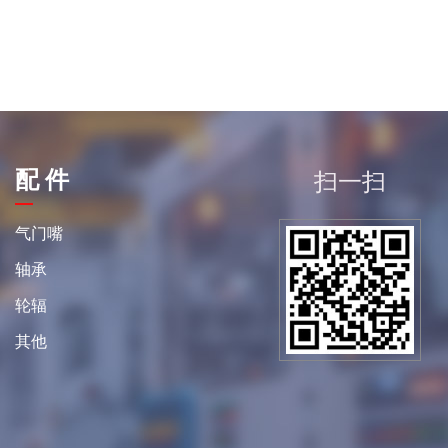
配 件
扫一扫
平
气门嘴
轴承
轮辐
其他