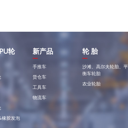
PU轮
新产品
轮 胎
手推车
沙滩、高尔夫轮胎、
衡车轮胎
轮
货仓车
农业轮胎
工具车
物流车
轮
&橡胶发泡