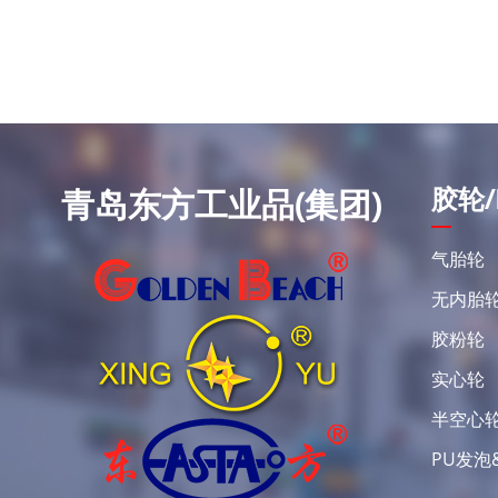
胶轮/
青岛东方工业品(集团)
气胎轮
无内胎
胶粉轮
实心轮
半空心
PU发泡