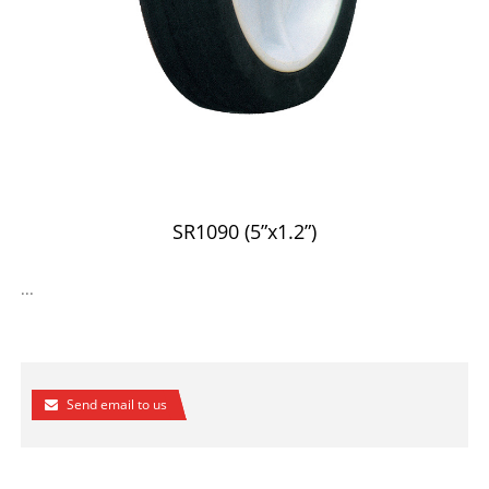
SR1090 (5”x1.2”)
...
Send email to us