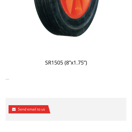
SR1505 (8”x1.75”)
...
Send email to us