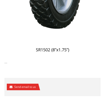
SR1502 (8”x1.75”)
...
Send email to us