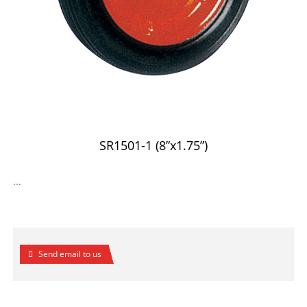
SR1501-1 (8”x1.75”)
...
Send email to us