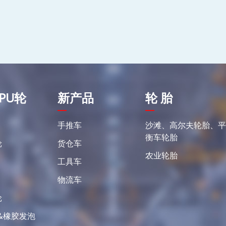
PU轮
新产品
轮 胎
手推车
沙滩、高尔夫轮胎、
衡车轮胎
轮
货仓车
农业轮胎
工具车
物流车
轮
&橡胶发泡