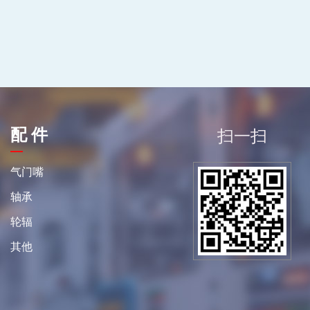
配 件
扫一扫
平
气门嘴
轴承
轮辐
其他