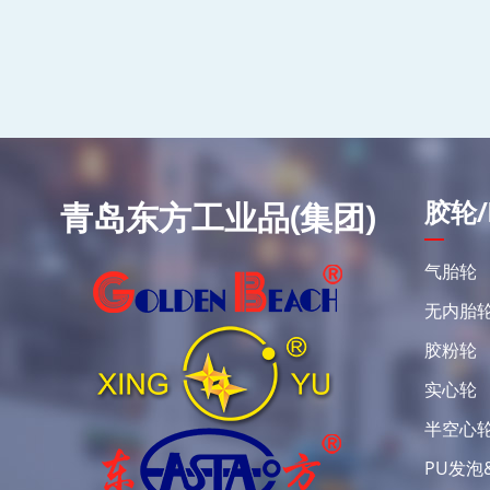
胶轮/
青岛东方工业品(集团)
气胎轮
无内胎
胶粉轮
实心轮
半空心
PU发泡