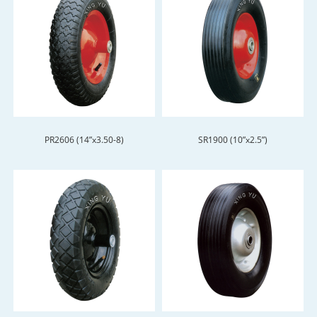
PR2606 (14”x3.50-8)
SR1900 (10”x2.5”)