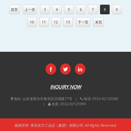
首页
上一页
3
4
5
6
7
8
9
10
11
12
13
下一页
末页
INQUIRY NOW
地址:
山东省青岛市黄岛区滨湖路77号
电话:
0532-82120388
传真:
0532-82125999
版权所有: 青岛东方工业品（集团）有限公司. All Rights Reserved.