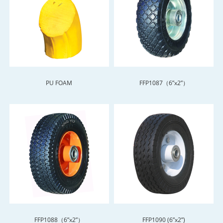
PU FOAM
FFP1087（6”x2”）
FFP1088（6”x2”）
FFP1090 (6”x2”)