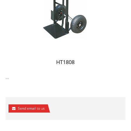
HT1808
...
Send email to us