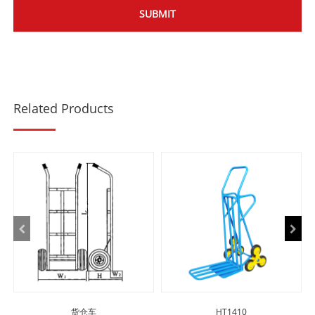
Related Products
货仓车
HT1410