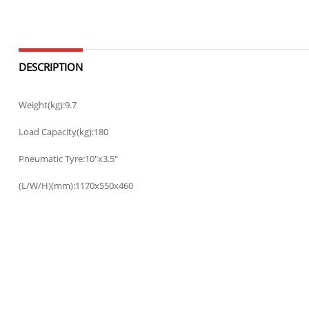
DESCRIPTION
Weight(kg):9.7
Load Capacity(kg):180
Pneumatic Tyre:10"x3.5"
(L/W/H)(mm):1170x550x460