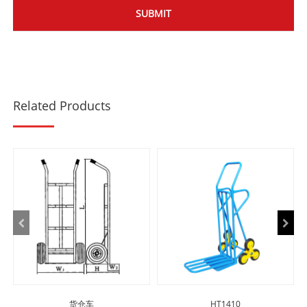
Related Products
货仓车
HT1410