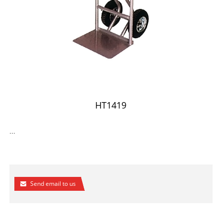
HT1419
...
Send email to us