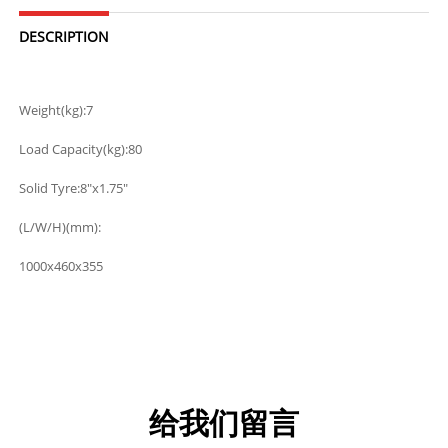
DESCRIPTION
Weight(kg):7
Load Capacity(kg):80
Solid Tyre:8"x1.75"
(L/W/H)(mm):
1000x460x355
给我们留言