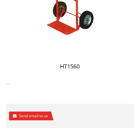
HT1560
...
Send email to us