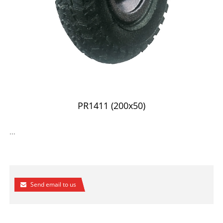
PR1411 (200x50)
...
Send email to us