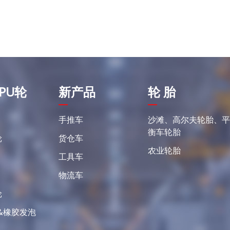
PU轮
新产品
轮 胎
手推车
沙滩、高尔夫轮胎、
衡车轮胎
轮
货仓车
农业轮胎
工具车
物流车
轮
&橡胶发泡