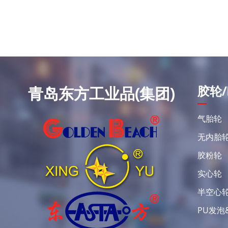
胶轮/
青岛东方工业品(集团)
气胎轮
无内胎
胶粉轮
实心轮
半空心
PU发泡