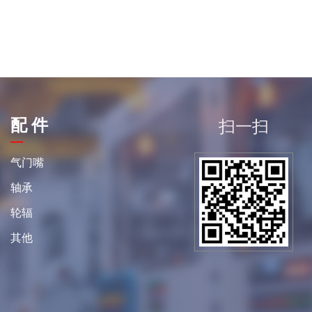
配 件
扫一扫
平
气门嘴
轴承
轮辐
其他