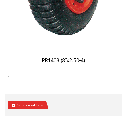
PR1403 (8”x2.50-4)
...
Send email to us