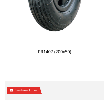
PR1407 (200x50)
...
Send email to us