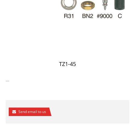
TZ1-45
...
Send email to us