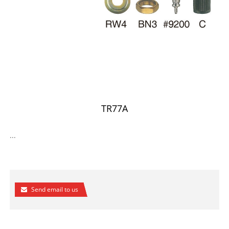
TR77A
...
Send email to us