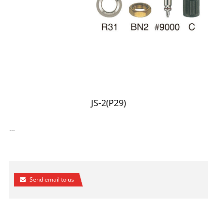
JS-2(P29)
...
Send email to us